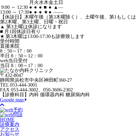
月
火
水
木
金
土
日
9:00 ～ 12:30
●
●
●
■
●
▲
―
13:00 ～ 17:30
●
●
●
★
●
―
―
【休診日】木曜午後（第3木曜除く）、土曜午後、第1もしくは
第2木曜、第3土曜、日曜・祝日
▲
第3土曜は休診になります
■
月1回休診日有り
★
第3木曜は13:00-17:30も診療致します
受付時間
直接来院
8：50～17：00
半日 8：50～12：00
web当日受付
当日 8：00～17：00
〒432-8047
静岡県浜松市中央区神田町360-27
TEL 053-444-3001
FAX 053-444-3002、050-3606-2302
【診療科目】内科 循環器内科 糖尿病内科
Google map
HOME
診療案内
アクセス
お知らせ